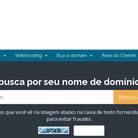
er
Webhosting
Buy a domain
Área do Cliente
usca por seu nome de domínio p
es que você vê na imagem abaixo na caixa de texto fornecida
para evitar fraudes.