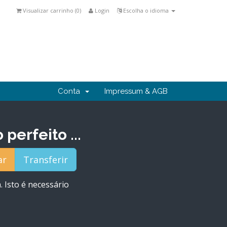
Visualizar carrinho (
0
)
Login
Escolha o idioma
Conta
Impressum & AGB
erfeito ...
. Isto é necessário