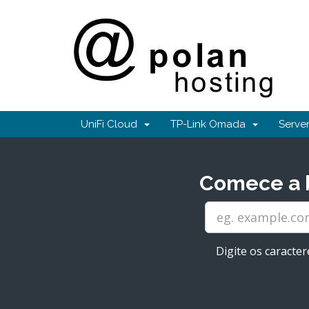
UniFi Cloud
TP-Link Omada
Serv
Comece a b
Digite os caracter