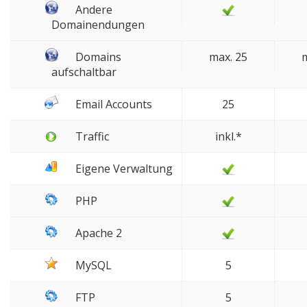
Andere
Domainendungen
Domains
max. 25
m
aufschaltbar
Email Accounts
25
Traffic
inkl.*
Eigene Verwaltung
PHP
Apache 2
MySQL
5
FTP
5