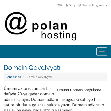
0
Giriş
Choose language
Togg
navi
Domain Qeydiyyatı
Ana səhifə
Domain Qeydiyyatı
Ümumi axtarış zamanı bir
Ümumi Domain Sorğulama
dəfədə 20-yə qədər domain
adını sıralayın. Domain adlarını aşağıdakı sahəyə hər
sətirə bir dənə gələcək şəkildə yazın. Domain adlarının
başlarına www. Yada http:// yazmayın.